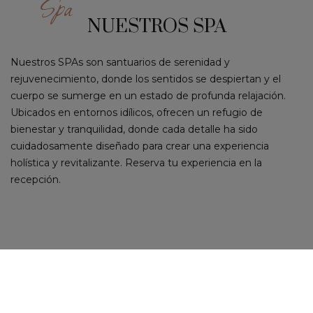
Spa
NUESTROS SPA
Nuestros SPAs son santuarios de serenidad y
rejuvenecimiento, donde los sentidos se despiertan y el
cuerpo se sumerge en un estado de profunda relajación.
Ubicados en entornos idílicos, ofrecen un refugio de
bienestar y tranquilidad, donde cada detalle ha sido
cuidadosamente diseñado para crear una experiencia
holística y revitalizante. Reserva tu experiencia en la
recepción.