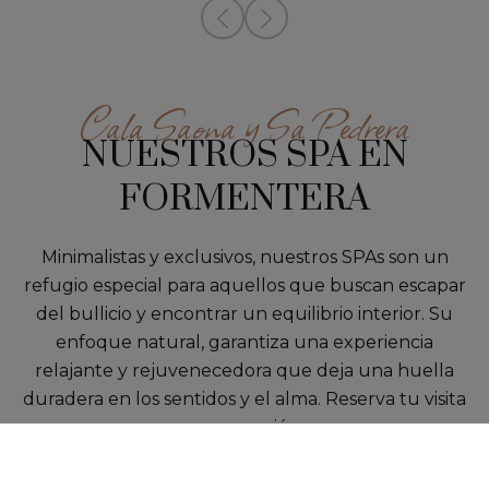
Cala Saona y Sa Pedrera
NUESTROS SPA EN
FORMENTERA
Minimalistas y exclusivos, nuestros SPAs son un
refugio especial para aquellos que buscan escapar
del bullicio y encontrar un equilibrio interior. Su
enfoque natural, garantiza una experiencia
relajante y rejuvenecedora que deja una huella
duradera en los sentidos y el alma. Reserva tu visita
en recepción.